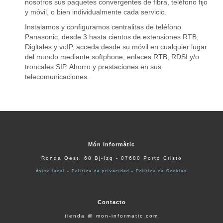
nosotros sus paquetes convergentes de fibra, teléfono fijo
y móvil, o bien individualmente cada servicio.
Instalamos y configuramos centralitas de teléfono
Panasonic, desde 3 hasta cientos de extensiones RTB,
Digitales y voIP, acceda desde su móvil en cualquier lugar
del mundo mediante softphone, enlaces RTB, RDSI y/o
troncales SIP. Ahorro y prestaciones en sus
telecomunicaciones.
Món Informàtic
Ronda Oest, 68 Bj-Izq - 07680 Porto Cristo
Aviso legal
-
Política de privacidad
-
Política de Cookies
Contacto
tienda @ mon-informatic.com